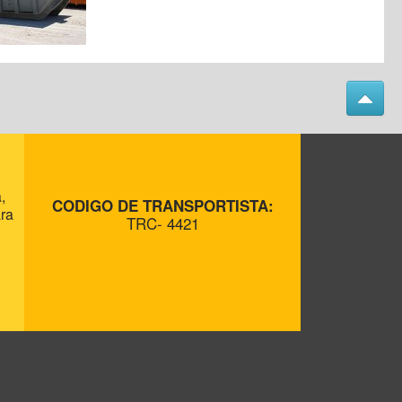
,
CODIGO DE TRANSPORTISTA:
ara
TRC- 4421