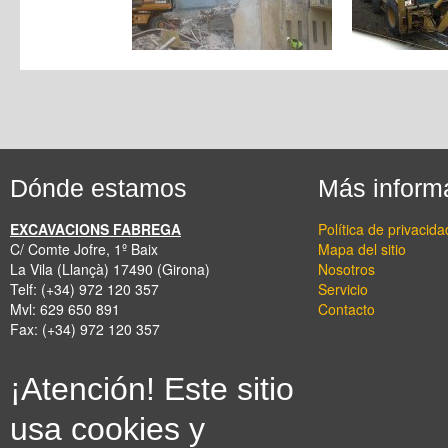
Dónde estamos
Más inform
EXCAVACIONS FABREGA
Política de privacida
C/ Comte Jofre, 1º Baix
Mapa del sitio
La Vila (Llançà)
17490
(Girona)
Nosotros
Telf:
(+34) 972 120 357
Servicio
Mvl:
629 650 891
Contacto
Fax
:
(+34) 972 120 357
¡Atención! Este sitio
usa cookies y