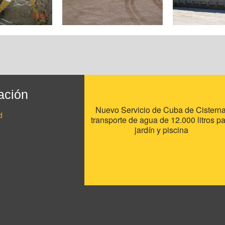
ación
Nuevo Servicio de Cuba de Cisterna
d
transporte de agua de 12.000 litros p
jardín y piscina